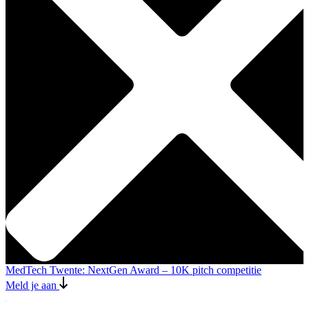
MedTech Twente: NextGen Award – 10K pitch competitie
Meld je aan